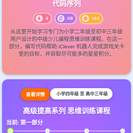
代码序列
4
48
144
4
4
4
4
4
4
4
48
48
48
48
48
48
48
144
144
144
144
144
144
144
从这里开始学习专门为小学二年级至初中三年级
用户设计的中级少儿编程思维训练课程。在这一
部分，编写代码帮助 iClever 机器人完成游戏关卡
里的目标，并获取尽可能多的星星积分。
小学四年级 至 高中三年级
查看详情
高级提高系列 思维训练课程
当前: 第一部分