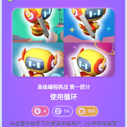
高级编程挑战 第一部分
使用循环
4
56
168
4
4
4
56
48
56
168
144
168
从这里开始学习为更高年级用户（小学四年级至