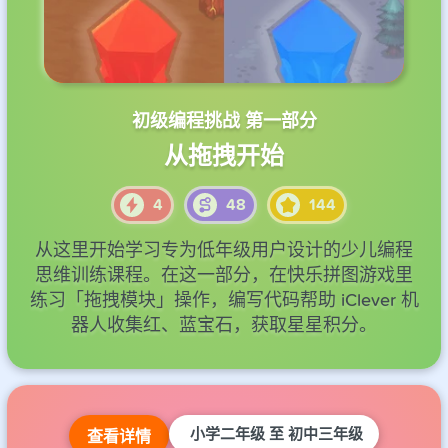
初级编程挑战 第一部分
从拖拽开始
4
48
144
4
4
4
4
4
48
50
48
48
50
144
150
144
144
150
从这里开始学习专为低年级用户设计的少儿编程
思维训练课程。在这一部分，在快乐拼图游戏里
练习「拖拽模块」操作，编写代码帮助 iClever 机
器人收集红、蓝宝石，获取星星积分。
小学二年级 至 初中三年级
查看详情