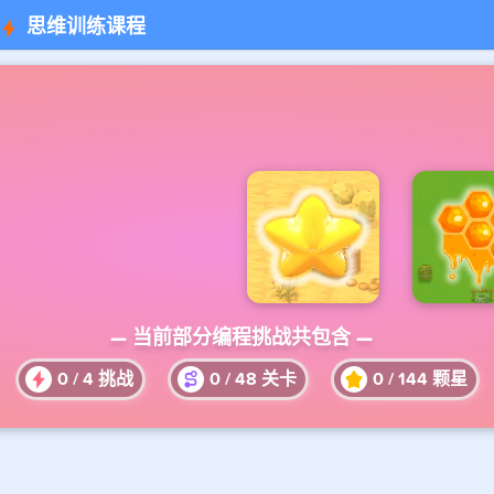
思维训练课程
— 当前部分编程挑战共包含 —
0
/
4
挑战
0
/
48
关卡
0
/
144
颗星