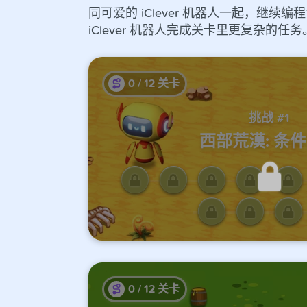
同可爱的 iClever 机器人一起，
iClever 机器人完成关卡里更复杂的任务
0
/
12
关卡
挑战 #1
西部荒漠: 条
完成前面的课程才能解
0
/
12
关卡