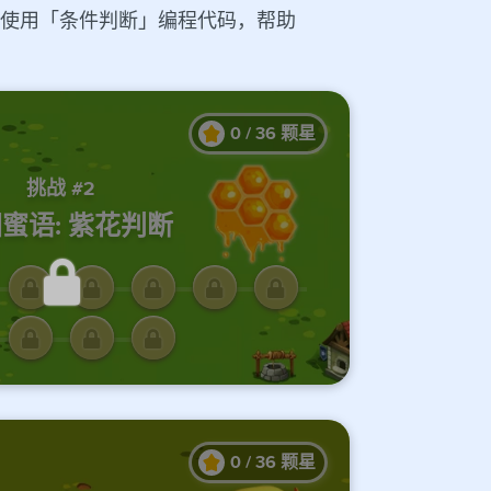
学习使用「条件判断」编程代码，帮助
0
/
36
颗星
挑战 #2
蜜语: 紫花判断
的课程才能解锁此处关卡
0
/
36
颗星