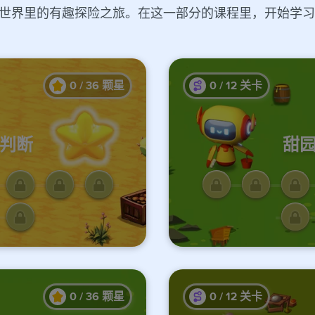
继续编程世界里的有趣探险之旅。在这一部分的课程里，开始
。
0
/
36
颗星
0
/
12
关卡
件判断
甜园
锁此处关卡
完成前面
0
/
36
颗星
0
/
12
关卡