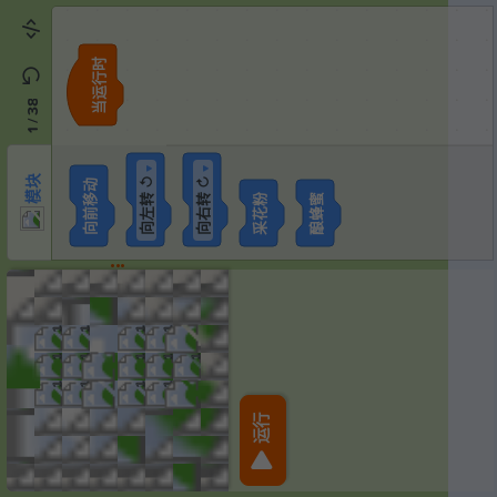
当运行时
模块
38
/
1
▼
▼
模块
向左转 ↺
向右转 ↻
向前移动
采花粉
酿蜂蜜
1
1
1
1
1
1
1
1
1
1
1
1
1
运行