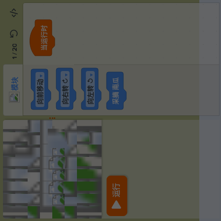
当运行时
模块
20
/
1
▼
▼
▼
采摘 南瓜
模块
向右转 ↻
向左转 ↺
向前移动
1
1
运行
1