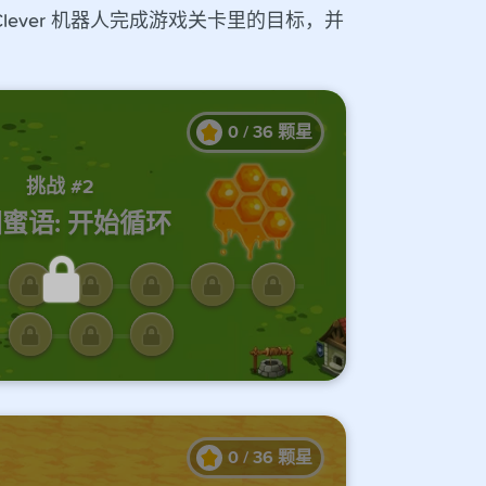
lever 机器人完成游戏关卡里的目标，并
0
/
36
颗星
挑战 #2
蜜语: 开始循环
的课程才能解锁此处关卡
0
/
36
颗星