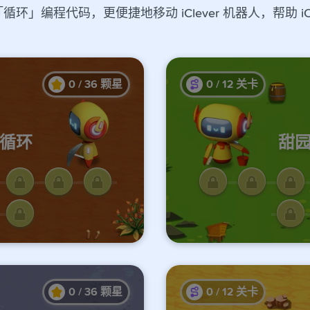
」编程代码，更便捷地移动 iClever 机器人，帮助 iC
0
/
36
颗星
0
/
12
关卡
始循环
甜园
锁此处关卡
完成前面
0
/
36
颗星
0
/
12
关卡