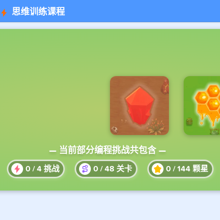
思维训练课程
— 当前部分编程挑战共包含 —
0
/
4
挑战
0
/
48
关卡
0
/
144
颗星