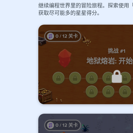
继续编程世界里的冒险旅程。探索使用「循环
获取尽可能多的星星得分。
0
/
12
关卡
挑战 #1
地狱熔岩: 开
完成前面的课程才能解
0
/
12
关卡