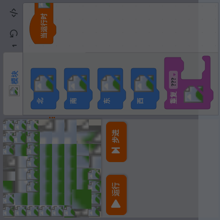
当运行时
模块
5
/
1
模块
▼
???
重复
北
南
东
西
步进
运行