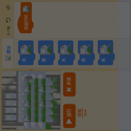
当运行时
模块
15
/
1
模块
北
采
南
东
西
步进
1
1
1
1
运行
目标
4
/
0
1