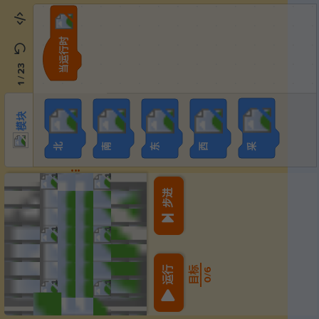
当运行时
模块
23
/
1
模块
北
采
南
东
西
1
1
步进
1
1
运行
目标
6
/
0
1
1