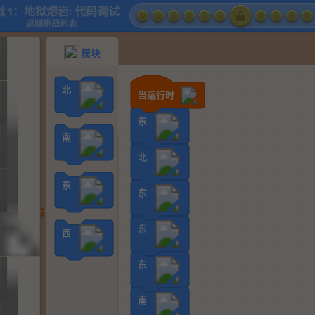
战 1：地狱熔岩: 代码调试
返回挑战列表
模块
北
当运行时
东
南
北
东
东
东
西
东
南