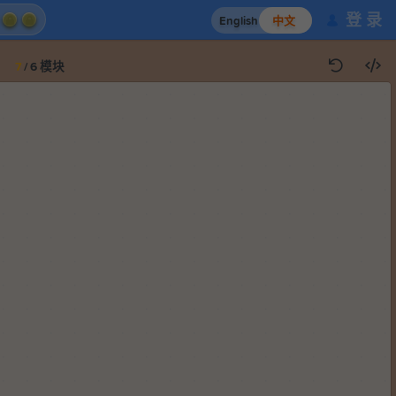
登 录
English
中文
7
/
6
模块