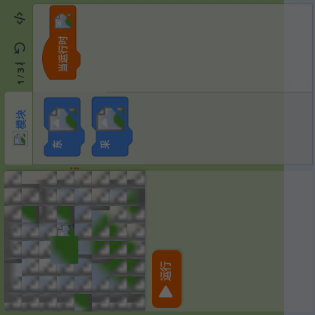
当运行时
模块
3
/
1
模块
采
东
1
运行