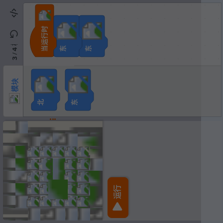
当运行时
模块
东
东
4
/
3
模块
北
东
运行